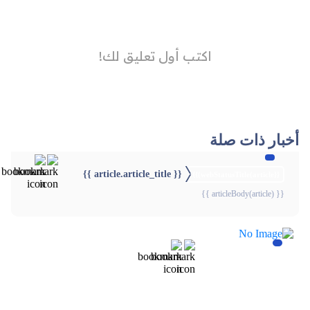
أخبار ذات صلة
{{ article.article_title }}
{{webStatusTitle(article)}}
{{ articleBody(article) }}