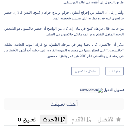
طريق التحول إلى أيقونة في عالم الموسيقى.
وأشار إلى أن الفيلم من إخراج أنطوان فوكوا وإنتاج جراهام كينج، اللذين قالا إن جعفر
جاكسون لديه قدرة فطرية على تجسيد شخصية عمه.
من جانبه، قال جراهام كينج في بيان، إنه كان من الواضح أن جعفر جاكسون هو الشخص
الوحيد المؤهل للقيام بدور عمه مايكل جاكسون في الفيلم.
يذكر أن جاكسون كان نجما وهو في مرحلة الطفولة مع فرقة البوب الخاصة بعائلته
"جاكسون 5" التي انطلق منها في مسيرته المهنية الفردية التي جعلته أحد أشهر الأشخاص
في زمنه قبل وفاته في عام 2009 عن عمر يناهز الخمسين.
منوعات
مايكل جاكسون
تسجيل الدخول
أضف تعليقك