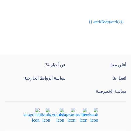
{{webStatusTitle(article)}}
{{webStatusTitle(article)}}
{{ article.article_title }}
{{ article.article_title }}
{{ articleBody(article) }}
أعلن معنا
عن أخبار 24
اتصل بنا
سياسة الروابط الخارجية
سياسة الخصوصية