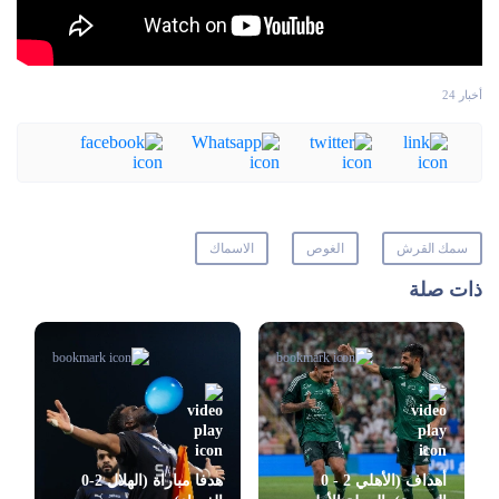
أخبار 24
سمك القرش
الغوص
الاسماك
ذات صلة
أهداف (الأهلي 2 - 0
هدفا مباراة (الهلال 2-0