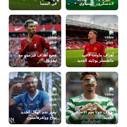
لاندسكرون النمساوي
في النمسا
أهداف ماونت لاعب
جميع أهداف فيرمينو مع
مانشستر يونايتد الجديد
ليفربول
أهداف جوتا نجم الاتحاد
نيفيز نجم الهلال الجديد
الجديد
يودع وولفرهامبتون