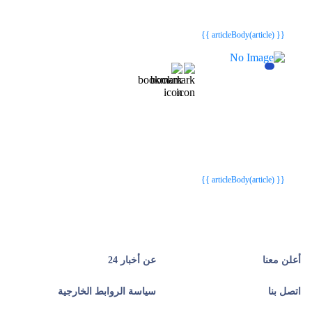
{{webStatusTitle(article)}}
{{webStatusTitle(article)}}
{{ article.article_title }}
{{ article.article_title }}
{{ articleBody(article) }}
{{webStatusTitle(article)}}
{{webStatusTitle(article)}}
{{ article.article_title }}
{{ article.article_title }}
{{ articleBody(article) }}
أعلن معنا
عن أخبار 24
اتصل بنا
سياسة الروابط الخارجية