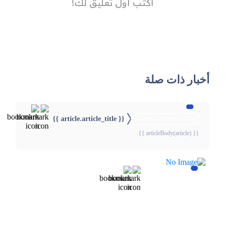
أخبار ذات صلة
{{ article.article_title }}
{{webStatusTitle(article)}}
{{ articleBody(article) }}