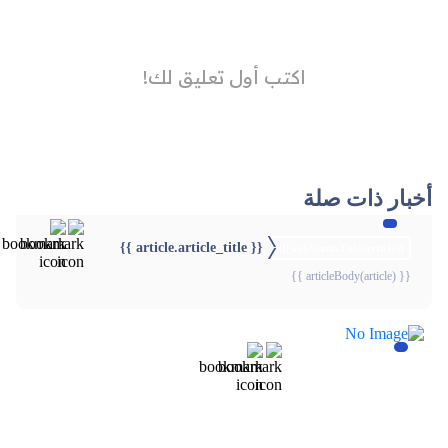
أخبار ذات صلة
{{ article.article_title }}
{{webStatusTitle(article)}}
{{ articleBody(article) }}