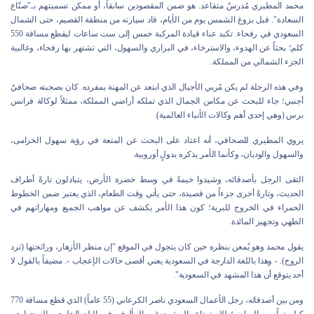
محمد المطيري مُدرسٌ متقاعد. هو ضمن المقصودين سابقاً، أو ممكن تسميتهم بـ"صنّاع
السعادة". قبل بزوغ الشمس يوم من الأيام، قاد سيارته من منطقة القصيم، حتى الشمال
السعودي في رفحاء. تكبد عناء قيادة المركبة خمس إلى ست ساعات ليقطع مسافة 550
كلم؛ بحثاً عن الهدوء، والاسترخاء، في البراري والسهول، التي تشتهر بها رفحاء، وغالبية
الجزء الشمالي من المملكة.
وفي هذه الرحلة لم يكن مُربي الأجيال الذي ابتعد عن المهنة بمفرده. كان بصحبته صحافيٌ
أجنبي؛ جاء للبحث عن مكامن الجمال الذي تملكه أراضي المملكة، ممثلاً لوكالة فرانس
برس (وهي إحدى أهم وكالات الأنباء العالمية).
يروي المطيري للصحافي، أنه اعتاد على البحث عن المتعة في رؤية سهول الخزامى،
والسهول والوديان، وكأنما الأمر يذكره بدولٍ أوروبية.
التقى الرجل بأصدقائه، وشيدوا خيمةً في وسط خضرة الأرض، يتبادلون تارةً أطراف
الحديث، وتارةً أخرى جزءاً من قصيدة، حتى يأتي وقت الطعام، الذي يعتبر ضمن الخطوط
الحمراء في الخروج للبرية؛ كون هذا الأمر يكشف عن مواهب الجميع ومهاراتهم في
الطهي وتجهيز المائدة.
يقول محمد وهو يُمعن بنظره حين كان يتجول في الموقع "إن منظر الأزهار، ورائحتها (ترد
الروح). - وهذا باللغة الدارجة في السعودية يعني أقصى حالات الإعجاب -. مضيفاً بالقول لا
أحد يتوقع أن هذا المشهد في السعودية".
ومن بين أصدقائه، رجل الأعمال السعودي ناصر الكرعاني (55 عاماً) الذي قطع مسافة 770