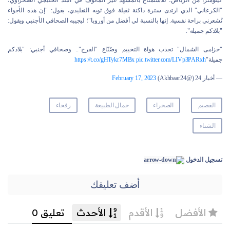
كيلومتراً من الرياض؛ للاستمتاع بالمشهد غير المألوف في البلد الخليجي الصحراوي،
"الكرعاني" الذي ارتدى سترة داكنة ثقيلة فوق ثوبه التقليدي، يقول: "إن هذه الأجواء
تُشعرني براحة نفسية. إنها بالنسبة لي أفضل من أوروبا"؛ ليجيبه الصحافي الأجنبي ويقول:
"بلادكم جميلة".
"خزامى الشمال" تجذب هواة التخييم وصُنّاع "الفرح".. وصحافي أجنبي: "بلادكم
جميلة"
pic.twitter.com/LIVp3PARxh
https://t.co/gHTykr7MBx
— أخبار 24 (@Akhbaar24)
February 17, 2023
القصيم
الصحراء
جمال الطبيعة
رفحاء
الشتاء
تسجيل الدخول
أضف تعليقك