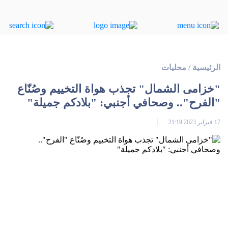
الرئيسية
/
محليات
"خزامى الشمال" تجذب هواة التخييم وصُنّاع
"الفرح".. وصحافي أجنبي: "بلادكم جميلة"
17 فبراير 2023 21:19