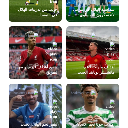
سداسية الهلال في مرمى
جانب من تدريبات الهلال
لاندسكرون النمساوي
في النمسا
أهداف ماونت لاعب
جميع أهداف فيرمينو مع
مانشستر يونايتد الجديد
ليفربول
أهداف جوتا نجم الاتحاد
نيفيز نجم الهلال الجديد