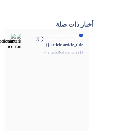
أخبار ذات صلة
{{
{{webStatusTitle(article)}}
article.article_title }}
{{ articleBody(article) }}