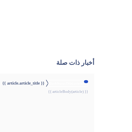
أخبار ذات صلة
{{ article.article_title }}
{{webStatusTitle(article)}}
{{ articleBody(article) }}