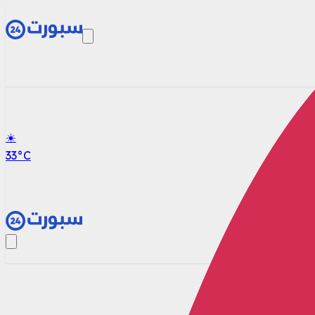
☀️
33
°C