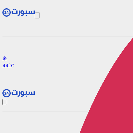
☀️
44
°C