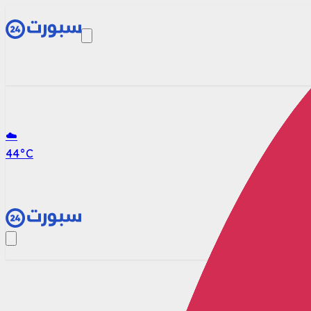
☁️
44
°C