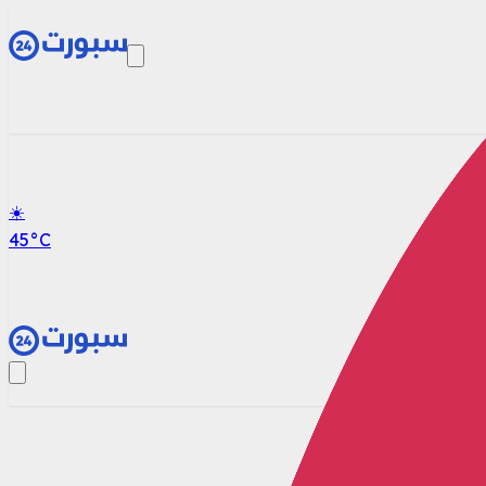
☀️
45
°C