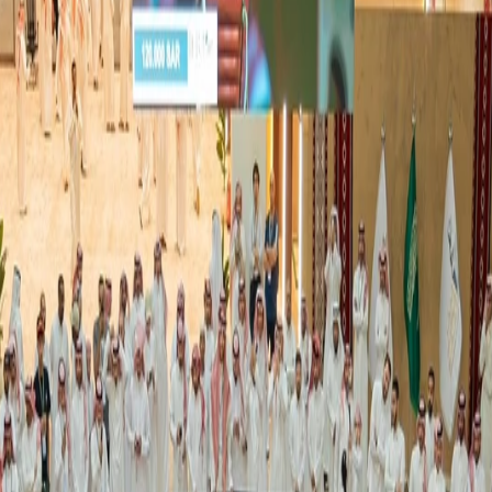
كة
قع غير موثوقة