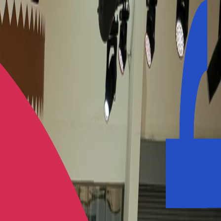
محليات
اقتصاد
دوليات
منوعات
تقنية
حوادث
طب
غائم جزئياً
الرياض
9 أغسطس 2026
تسجيل الدخول
محليات
اقتصاد
دوليات
منوعات
تقنية
حوادث
طب
الرئيسية
/
اقتصاد
10 ملايين شجرة تنتج 560 ألف طن من الفاكهة في الجوف