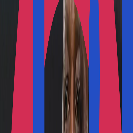
أ
أخبار ذات صلة
أغلى صفقة في تاريخ الأرجنتين.. ريفر بليت يضم
ألمادا
إنفانتينو يواجه اتهامات باستغلال النفوذ خلال فترة
عمله في "ويفا"