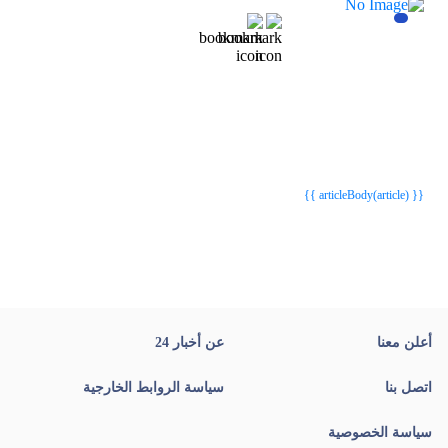
{{webStatusTitle(article)}}
{{webStatusTitle(article)}}
{{ article.article_title }}
{{ article.article_title }}
{{ articleBody(article) }}
أعلن معنا
عن أخبار 24
اتصل بنا
سياسة الروابط الخارجية
سياسة الخصوصية