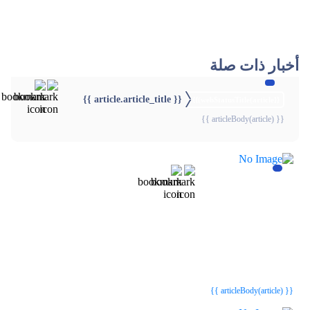
أخبار ذات صلة
{{ article.article_title }}
{{webStatusTitle(article)}}
{{ articleBody(article) }}
{{webStatusTitle(article)}}
{{webStatusTitle(article)}}
{{ article.article_title }}
{{ article.article_title }}
{{ articleBody(article) }}