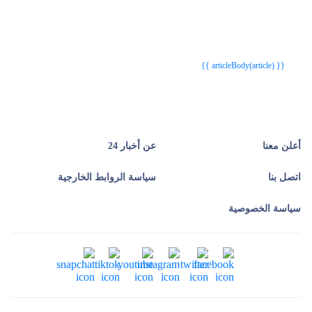
{{webStatusTitle(article)}}
{{webStatusTitle(article)}}
{{ article.article_title }}
{{ article.article_title }}
{{ articleBody(article) }}
أعلن معنا
عن أخبار 24
اتصل بنا
سياسة الروابط الخارجية
سياسة الخصوصية