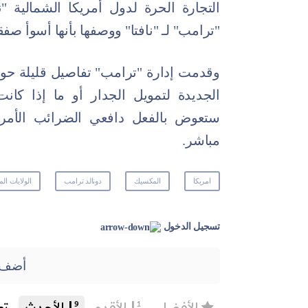
التجارة الحرة لدول أمريكا الشمالية "
"ترامب" لـ "نافتا" ووصفها بأنها أسوأ صف
وقدمت إدارة "ترامب" تفاصيل قليلة حول ك
الجديدة لتمويل الجدار أو ما إذا كانت
ستعوض بالفعل دافعي الضرائب الأمري
مباشر.
امريكا
المكسيك
دونالد ترامب
الولايات الم
تسجيل الدخول
أضف 