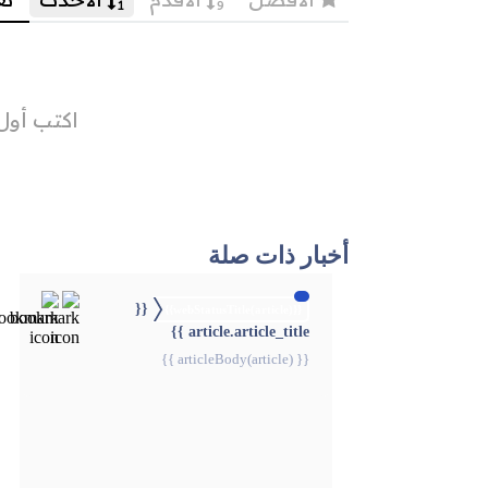
أخبار ذات صلة
{{
{{webStatusTitle(article)}}
article.article_title }}
{{ articleBody(article) }}