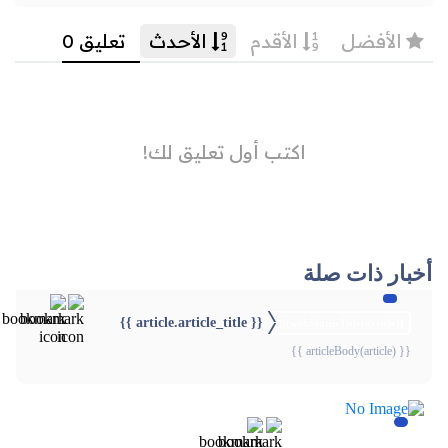
أخبار ذات صلة
{{ article.article_title }}
{{webStatusTitle(article)}}
{{ articleBody(article) }}