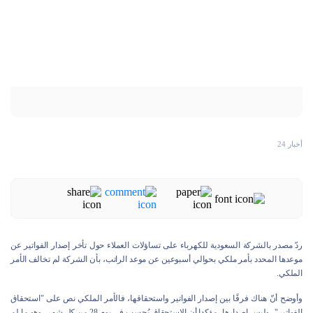
أخبار 24
ردّ مصدر بالشركة السعودية للكهرباء على تساؤلات العملاء حول تأخر إصدار الفواتير عن
موعدها المحدد بأمر ملكي بحوالي أسبوعين عن موعد الراتب، بأن الشركة لم تخالف الأمر
الملكي.
وأوضح أنّ هناك فرقًا بين إصدار الفواتير واستحقاقها، فالأمر الملكي نص على "استحقاق
الفواتير"، وليس إصدارها، مؤكدا أن الاستحقاق يُحسب في يوم 28 من كل شهر، وهو ما لم