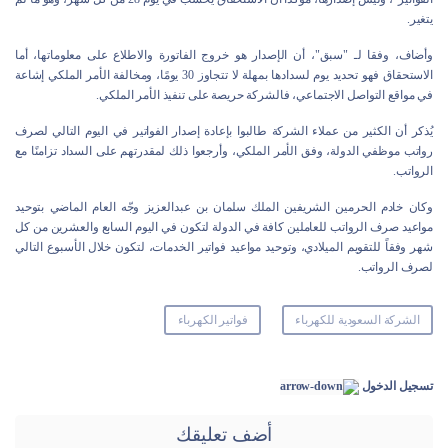
يتغير.
وأضاف، وفقا لـ "سبق"، أن الإصدار هو خروج الفاتورة والاطلاع على معلوماتها، أما
الاستحقاق فهو تحديد يوم لسدادها بمهلة لا تتجاوز 30 يومًا، ومخالفة الأمر الملكي إشاعة
في مواقع التواصل الاجتماعي، فالشركة حريصة على تنفيذ الأمر الملكي.
يُذكر أن الكثير من عملاء الشركة طالبوا بإعادة إصدار الفواتير في اليوم التالي لصرف
رواتب موظفي الدولة، وفق الأمر الملكي، وأرجعوا ذلك لمقدرتهم على السداد تزامنًا مع
الرواتب.
وكان خادم الحرمين الشريفين الملك سلمان بن عبدالعزيز وجّه العام الماضي بتوحيد
مواعيد صرف الرواتب للعاملين كافة في الدولة لتكون في اليوم السابع والعشرين من كل
شهر وفقاً للتقويم الميلادي، وتوحيد مواعيد فواتير الخدمات، لتكون خلال الأسبوع التالي
لصرف الرواتب.
الشركة السعودية للكهرباء
فواتير الكهرباء
تسجيل الدخول
أضف تعليقك