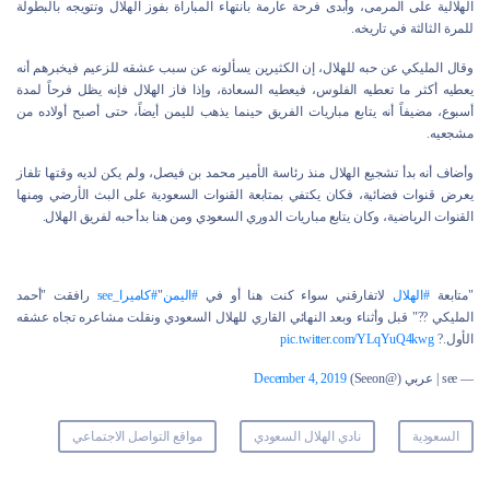
الهلالية على المرمى، وأبدى فرحة عارمة بانتهاء المباراة بفوز الهلال وتتويجه بالبطولة
للمرة الثالثة في تاريخه.
وقال المليكي عن حبه للهلال، إن الكثيرين يسألونه عن سبب عشقه للزعيم فيخبرهم أنه
يعطيه أكثر ما تعطيه الفلوس، فيعطيه السعادة، وإذا فاز الهلال فإنه يظل فرحاً لمدة
أسبوع، مضيفاً أنه يتابع مباريات الفريق حينما يذهب لليمن أيضاً، حتى أصبح أولاده من
مشجعيه.
وأضاف أنه بدأ تشجيع الهلال منذ رئاسة الأمير محمد بن فيصل، ولم يكن لديه وقتها تلفاز
يعرض قنوات فضائية، فكان يكتفي بمتابعة القنوات السعودية على البث الأرضي ومنها
القنوات الرياضية، وكان يتابع مباريات الدوري السعودي ومن هنا بدأ حبه لفريق الهلال.
"متابعة
#الهلال
لاتفارقني سواء كنت هنا أو في
#اليمن
"
#كاميرا_see
رافقت "أحمد
المليكي ??" قبل وأثناء وبعد النهائي القاري للهلال السعودي ونقلت مشاعره تجاه عشقه
الأول.?
pic.twitter.com/YLqYuQ4kwg
— see | عربي (@Seeon)
December 4, 2019
السعودية
نادي الهلال السعودي
مواقع التواصل الاجتماعي