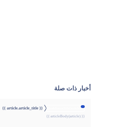
أخبار ذات صلة
{{ article.article_title }}
{{webStatusTitle(article)}}
{{ articleBody(article) }}