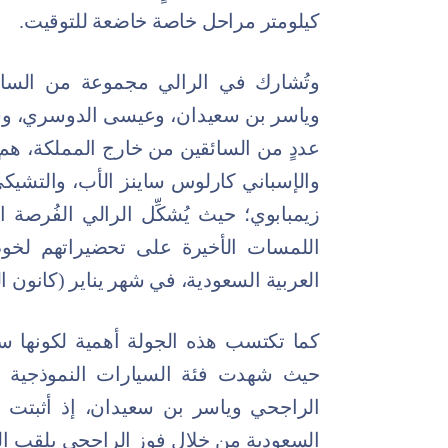
كيلومتر مراحل خاصة خاضعة للتوقيت.
وتُشارك في الرالي مجموعة من السائق
وياسر بن سعيدان، وعيسى الدوسري، وس
عددٍ من السائقين من خارج المملكة، هم
والإسباني كارلوس ساينز الأب، والتشيكي 
زيمبابوي؛ حيث يُشكِّل الرالي الفُرصة ا
العربية السعودية، في شهر يناير (كانون ال
كما تكتسب هذه الجولة أهمية لكونها ستُ
الراجحي وياسر بن سعيدان، إذ أثبتت ت
السعودية من خلال فوز الراجحي بلقب الج