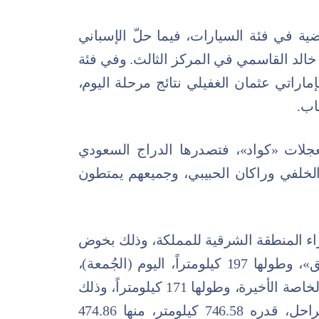
ية في فئة السيارات، فيما حلّ الإسباني
خالد القاسمي في المركز الثالث. وفي فئة
الإماراتي عثمان الغفيلي نتائج مرحلة اليوم،
اب.
العجلات «كواد»، فتصدرها الدراج السعودي
 الخلفي وراكان الحبيبي، وجميعهم يمتطون
راء المنطقة الشرقية للمملكة، وذلك بخوض
المُشاركين للمرحلة الخاصة الثانية «بقيق»، وطولها 197 كيلومتراً، اليوم (الجُمعة)،
في تمام الساعة 7:30 صباحاً، والمرحلة الخاصة الأخيرة، وطولها 171 كيلومتراً، وذلك
يوم السبت، وبطولٍ إجمالي لجميع المراحل، قدره 746.58 كيلومتر، منها 474.86