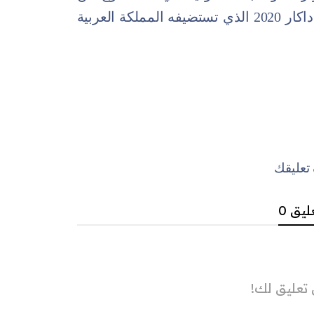
الراليات، ومسرحاً للتحضير لخوض رالي داكار 2020 الذي تستضيفه المملكة العربية
عليقك