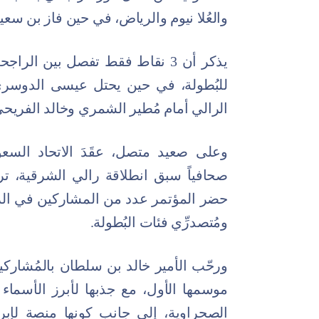
والعُلا نيوم والرياض، في حين فاز بن سعي
يذكر أن 3 نقاط فقط تفصل بين ا
للبُطولة، في حين يحتل عيسى الدوسري ا
الرالي أمام مُطير الشمري وخالد الفري
وعلى صعيد متصل، عقَدَ الاتحاد السعود
صحافياً سبق انطلاقة رالي الشرقية، تر
حضر المؤتمر عدد من المشاركين في الرال
ومُتصدرِّي فئات البُطولة.
ورحّب الأمير خالد بن سلطان بالمُشاركين،
موسمها الأول، مع جذبها لأبرز الأسماء 
الصحراوية، إلى جانب كونها منصة لإبر