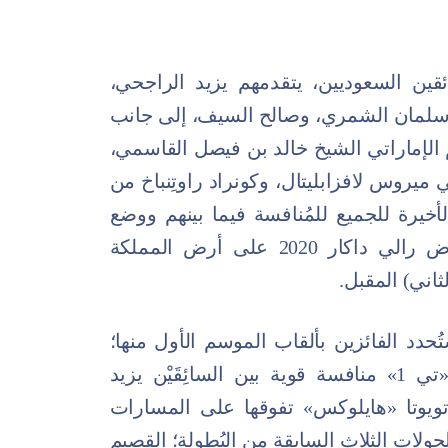
ين السعوديين، يتقدمهم يزيد الراجحي،
لمان الشمري، وصالح السيف، إلى جانب
 الإماراتي الشيخ خالد بن فيصل القاسمي،
ميروس لافزابليتال، وكونراد راوتِنباخ من
لأخيرة للجميع للمُنافسة فيما بينهم ووضع
اللمسات الأخيرة على تحضيراتهم لخوض رالي داكار 2020 على أرض المملكة
ثاني) المقبل.
حدد الفائزين بألقاب الموسم الأول منها؛
حيث شهدت فئة السيارات النموذجية «تي 1» منافسة قوية بين السائِقَيْن يزيد
ويوتا «هايلوكس» تفوقها على المسارات
ولات الثلاث السابقة من البُطولة؛ القصيم