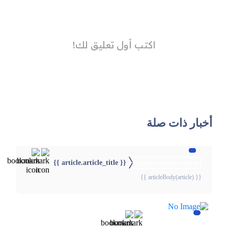
أخبار ذات صلة
{{ article.article_title }}
{{webStatusTitle(article)}}
{{ articleBody(article) }}