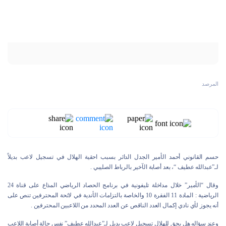
المرصد
حسم القانوني أحمد الأمير الجدل الدائر بسبب احقية الهلال في تسجيل لاعب بديلاً
لـ”عبدالله عطيف “، بعد أصابة الآخير بالرباط الصليبي .
وقال “الأمير” خلال مداخلة تليفونية في برنامج الحصاد الرياضي المذاع على قناة 24
الرياضية : المادة 11 الفقرة 10 والخاصة بالتزامات الأندية في لائحة المحترفين تنص على
أنه يجوز لأي نادي إكمال العدد الناقص عن العدد المحدد من اللاعبين المحترفين .
وعند سؤاله هل يحق للهلال تسجيل لاعب بديل لـ”عبدالله عطيف” نفس حالة أصابة اللاعب