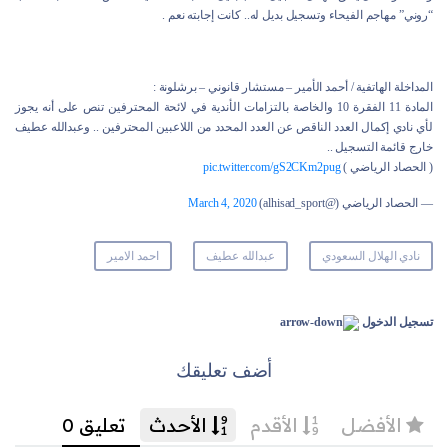
“روني” مهاجم الفيحاء وتسجيل بديل له.. كانت إجابته نعم .
المداخلة الهاتفية / أحمد الأمير – مستشار قانوني – برشلونة :
المادة 11 الفقرة 10 والخاصة بالتزامات الأندية في لائحة المحترفين تنص على أنه يجوز
لأي نادي إكمال العدد الناقص عن العدد المحدد من اللاعبين المحترفين .. وعبدالله عطيف
خارج قائمة التسجيل ..
( الحصاد الرياضي )
pic.twitter.com/gS2CKm2pug
— الحصاد الرياضي (@alhisad_sport)
March 4, 2020
نادي الهلال السعودي
عبدالله عطيف
احمد الامير
تسجيل الدخول
أضف تعليقك