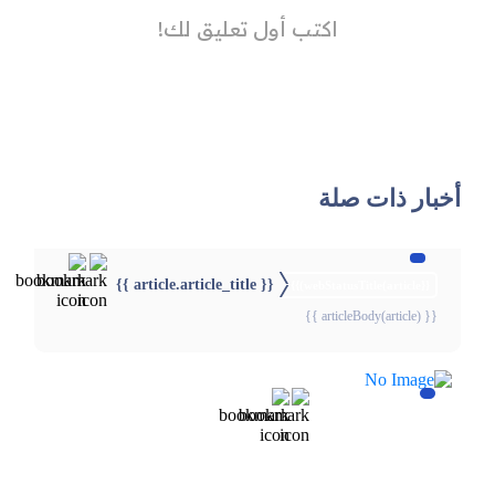
أخبار ذات صلة
{{ article.article_title }}
{{webStatusTitle(article)}}
{{ articleBody(article) }}