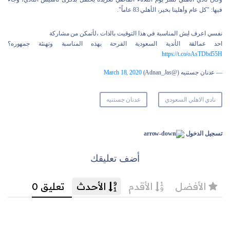
فيها: "كل عام وأهلينا بخير، الأهلي 83 عاماً".
نفسي اعرف ايش المناسبة في هذا التوقيت بالذات ،لأتمكن من مشاركة
احد عمالقة الأندية السعودية الفرحة بهذه المناسبة وتهنئة جمهوره؟
https://t.co/oAsTDbd55H
— عدنان جستنيه (@Adnan_Jas)
March 18, 2020
نادي الاهلي السعودي
عدنان جستنيه
تسجيل الدخول
أضف تعليقك