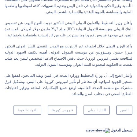
الأممية وغير الحكومية الدولية في داخل اليمن وتقديم التسهيلات كافة لموظفيها وأطقمها
الطبية والمساهمة بالجهود الإغاثية والإنسانية للشعب اليمني.
وأعلن وزير التخطيط والتعاون الدولي اليمني الدكتور نجيب العوج اليوم، عن تخصيص
البنك الدولي ومؤسسة التمويل الدولية (IFC) مبلغ 7ر26 مليون دولار أمريكي، لمساعدة
اليمن في مواجهة فيروس كورونا وما سيترتب عليه من آثار إنسانية واقتصادية واجتماعية.
وأكد الوزير اليمني خلال اجتماعه عبر الإنترنت مع المدير التنفيذي للبنك الدولي الدكتور
ميرزا حسن، ومسؤولين من مؤسسة التمويل الدولية، أهمية تكثيف الجهود الدولية
لمكافحة تفشي فيروس كورونا، حيث ناقش الاجتماع الدعم المخصص لليمن بعد طلب
تقدمت به الحكومة لمجموعة البنك الدولي ومؤسسة التمويل الدولية.
وأشار العوج إلى أن وزارة التخطيط ووزارة الصحة في اليمن وبقية المانحين، اتفقوا على
تسخير الجهود لمواجهة أي مخاطر أو تأثير لفيروس كورونا على اليمن، وتشكيل فرق
مشتركة مع منظمة الصحة العالمية، لوضع جميع الإمكانيات المتاحة وتوفير احتياجات
القطاع الصحي في مختلف المدن والمنافذ.
اليمن
البنك الدولي
فيروس كورونا
القوات الجوية
تسجيل الدخول