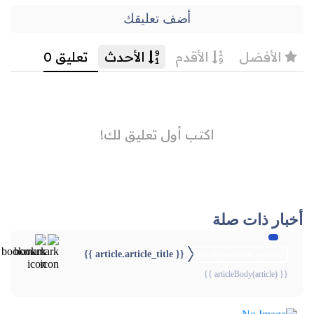
أضف تعليقك
أخبار ذات صلة
{{ article.article_title }}
{{webStatusTitle(article)}}
{{ articleBody(article) }}