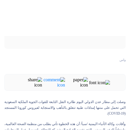
واس
وصلت إلى مطار عدن الدولي اليوم طائرة النقل التابعة للقوات الجوية الملكية السعودية
التي تحمل على متنها إمدادات طبية تتعلق بالتأهب والاستجابة لفيروس كورونا المستجد
(COVID-19).
وأفادت وكالة الأنباء اليمنية /سبأ/ أن هذه الخطوة تأتي بطلب من منظمة الصحة العالمية،
وامتداداً للدعم المستمر الذي تقدمه القيادة المشتركة للتحالف لتسهيل عمل المنظمات