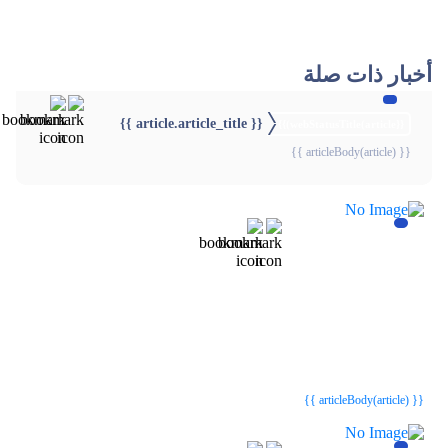
أخبار ذات صلة
{{ article.article_title }}
{{webStatusTitle(article)}}
{{ articleBody(article) }}
{{webStatusTitle(article)}}
{{webStatusTitle(article)}}
{{ article.article_title }}
{{ article.article_title }}
{{ articleBody(article) }}