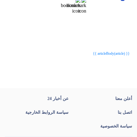
{{webStatusTitle(article)}}
{{webStatusTitle(article)}}
{{ article.article_title }}
{{ article.article_title }}
{{ articleBody(article) }}
أعلن معنا
عن أخبار 24
اتصل بنا
سياسة الروابط الخارجية
سياسة الخصوصية