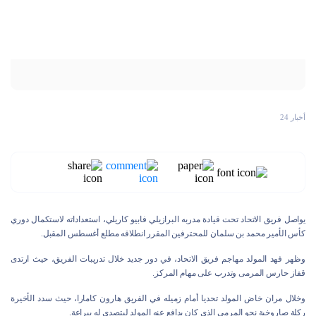
أخبار 24
يواصل فريق الاتحاد تحت قيادة مدربه البرازيلي فابيو كاريلي، استعداداته لاستكمال دوري
كأس الأمير محمد بن سلمان للمحترفين المقرر انطلاقه مطلع أغسطس المقبل.
وظهر فهد المولد مهاجم فريق الاتحاد، في دور جديد خلال تدريبات الفريق، حيث ارتدى
قفاز حارس المرمى وتدرب على مهام المركز.
وخلال مران خاض المولد تحديا أمام زميله في الفريق هارون كامارا، حيث سدد الأخيرة
ركلة صاروخية نحو المرمى الذي كان يدافع عنه المولد ليتصدى له ببراعة.