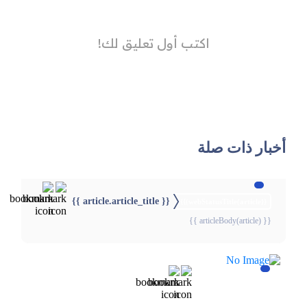
أخبار ذات صلة
{{ article.article_title }}
{{webStatusTitle(article)}}
{{ articleBody(article) }}