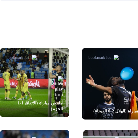
ملخص مباراة (الاتفاق 1-1
الحزم)
اة (الهلال 2-0 الفيحاء)