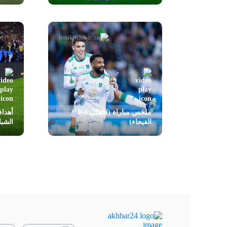
ملخص مباراة (الأهلي 4-0
الفيحاء)
الشب