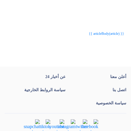
{{webStatusTitle(article)}}
{{webStatusTitle(article)}}
{{ article.article_title }}
{{ article.article_title }}
{{ articleBody(article) }}
أعلن معنا
عن أخبار 24
اتصل بنا
سياسة الروابط الخارجية
سياسة الخصوصية