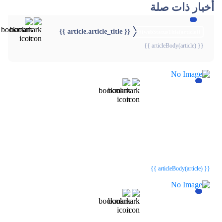
أخبار ذات صلة
{{ article.article_title }}
{{webStatusTitle(article)}}
{{ articleBody(article) }}
{{webStatusTitle(article)}}
{{webStatusTitle(article)}}
{{ article.article_title }}
{{ article.article_title }}
{{ articleBody(article) }}