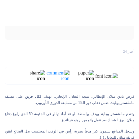
أخبار 24
فرض نادي ميلان الإيطالي، نتيجة التعادل الإيجابي، بهدف لكل فريق على مضيفه
مانشستر يونايتد، ضمن ذهاب دور الـ16 من مسابقة الدوري الأوروبي.
وتقدم مانشستر يونايتد بهدف بواسطة الواعد أماد ديالو في الدقيقة 50 الذي راوغ دفاع
ميلان ليهز الشباك بعد عمل رائع من برونو فرنانديز.
وسجل المدافع سيمون كير هدفاً بضربة رأس في الوقت المحتسب بدل الضائع ليقود
فريقه ميلان للتعادل 1-1.