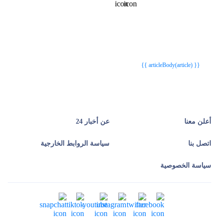
{{webStatusTitle(article)}}
{{webStatusTitle(article)}}
{{ article.article_title }}
{{ article.article_title }}
{{ articleBody(article) }}
أعلن معنا
عن أخبار 24
اتصل بنا
سياسة الروابط الخارجية
سياسة الخصوصية