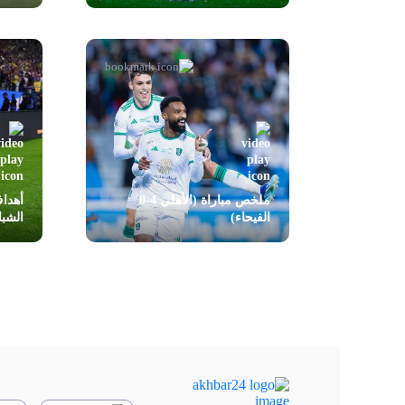
ملخص مباراة (الأهلي 4-0
الفيحاء)
الشب