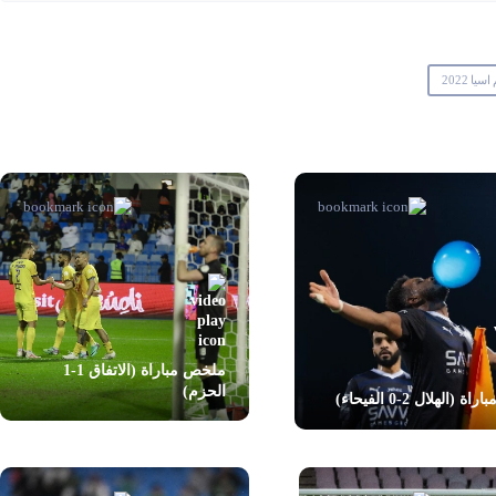
ا 2022
ملخص مباراة (الاتفاق 1-1
الحزم)
اة (الهلال 2-0 الفيحاء)