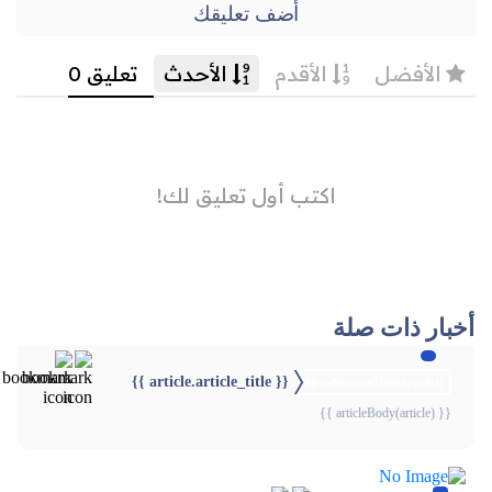
أضف تعليقك
أخبار ذات صلة
{{ article.article_title }}
{{webStatusTitle(article)}}
{{ articleBody(article) }}