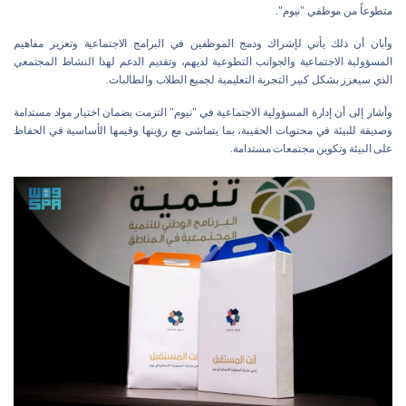
متطوعاً من موظفي "نيوم".
وأبان أن ذلك يأتي لإشراك ودمج الموظفين في البرامج الاجتماعية وتعزيز مفاهيم
المسؤولية الاجتماعية والجوانب التطوعية لديهم، وتقديم الدعم لهذا النشاط المجتمعي
الذي سيعزز بشكل كبير التجربة التعليمية لجميع الطلاب والطالبات.
وأشار إلى أن إدارة المسؤولية الاجتماعية في "نيوم" التزمت بضمان اختيار مواد مستدامة
وصديقة للبيئة في محتويات الحقيبة، بما يتماشى مع رؤيتها وقيمها الأساسية في الحفاظ
على البيئة وتكوين مجتمعات مستدامة.