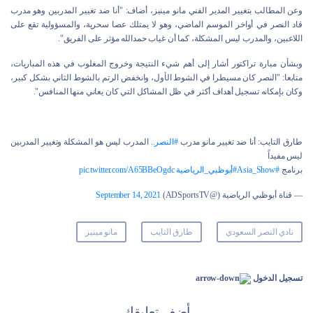
وعن المطالب بتغيير المدير الفني مانو مينيز، أضاف: "أنا ضد تغيير المدربين وهو مدرب
قاد النصر في أواخر الموسم الماضي، وهو لا يمتلك عصا سحرية، والمسؤولية تقع على
اللاعبين، والمدرب ليس المشكلة، كما أن غياب حمدالله مؤثر على الفريق".
وبشأن مبارة تراكتور أشار إلى أهم شيء النتيجة وخروج المغلوب في هذه المباريات،
متابعا: "النصر كان مسيطرا في الشوط الأول، وانخفض الرتم بالشوط الثاني بشكل كبير،
وكان بإمكانه تسجيل أهداف أكثر في ظل المشاكل التي كان يعاني منها المنافس".
طارق التايب: أنا ضد تغيير مانو مدرب
#النصر
.. المدرب ليس هو المشكلة وتغيير المدربين
ليس مفيداً
برنامج
#Asia_Show
#أبوظبي_الرياضية
pic.twitter.com/A65BBeOgdc
— قناة أبوظبي الرياضية (@ADSportsTV)
September 14, 2021
نادي النصر السعودي
طارق التايب
مانو مينيز
تسجيل الدخول
أضف تعليقك