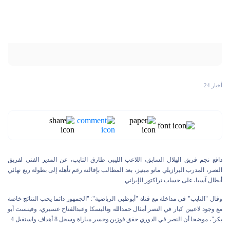
أخبار 24
دافع نجم فريق الهلال السابق، اللاعب الليبي طارق التايب، عن المدير الفني لفريق
النصر، المدرب البرازيلي مانو مينيز، بعد المطالب بإقالته رغم تأهله إلى بطولة ربع نهائي
أبطال آسيا، على حساب تراكتور الإيراني.
وقال "التايب" في مداخلة مع قناة "أبوظبي الرياضية": "الجمهور دائما يحب النتائج خاصة
مع وجود لاعبين كبار في النصر أمثال حمدالله وتاليسكا وعبدالفتاح عسيري، وفينست أبو
بكر"، موضحا أن النصر في الدوري حقق فوزين وخسر مباراة وسجل 8 أهداف واستقبل 4.