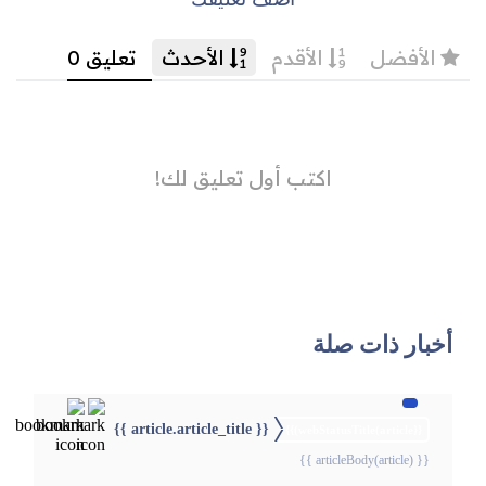
أخبار ذات صلة
{{ article.article_title }}
{{webStatusTitle(article)}}
{{ articleBody(article) }}