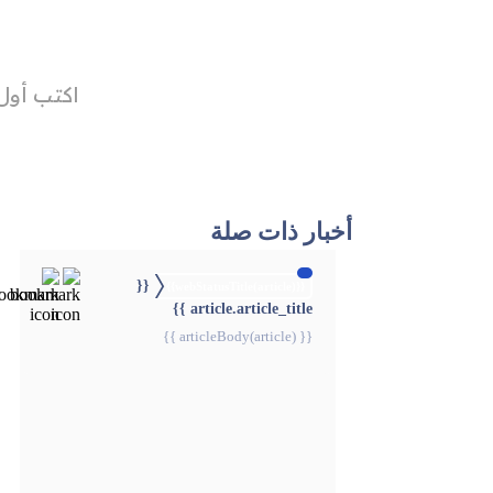
أخبار ذات صلة
{{
{{webStatusTitle(article)}}
article.article_title }}
{{ articleBody(article) }}