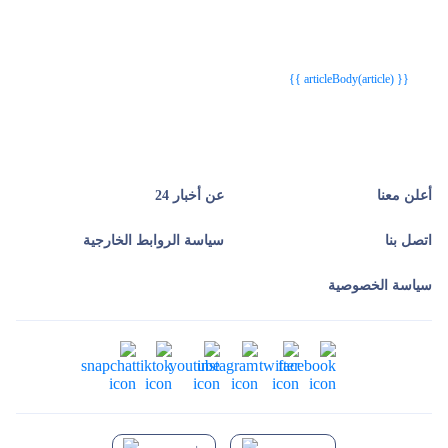
{{webStatusTitle(article)}}
{{webStatusTitle(article)}}
{{ article.article_title }}
{{ article.article_title }}
{{ articleBody(article) }}
أعلن معنا
عن أخبار 24
اتصل بنا
سياسة الروابط الخارجية
سياسة الخصوصية