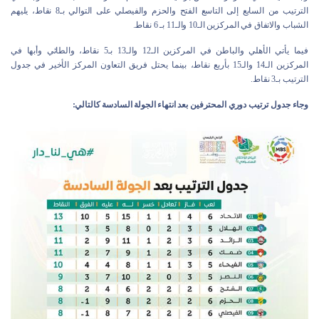
الترتيب من السابع إلى التاسع الفتح والحزم والفيصلي على التوالي بـ8 نقاط، يليهم
الشباب والاتفاق في المركزين الـ10 والـ11 بـ 6 نقاط.
فيما يأتي الأهلي والباطن في المركزين الـ12 والـ13 بـ5 نقاط، والطائي وأبها في
المركزين الـ14 والـ15 بأربع نقاط، بينما يحتل فريق التعاون المركز الأخير في جدول
الترتيب بـ3 نقاط.
وجاء جدول ترتيب دوري المحترفين بعد انتهاء الجولة السادسة كالتالي: