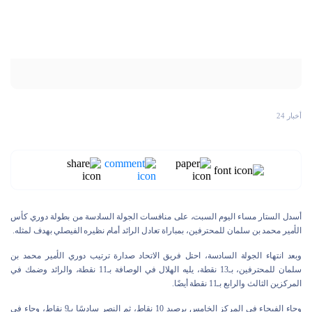
أخبار 24
أسدل الستار مساء اليوم السبت، على منافسات الجولة السادسة من بطولة دوري كأس
الأمير محمد بن سلمان للمحترفين، بمباراة تعادل الرائد أمام نظيره الفيصلي بهدف لمثله.
وبعد انتهاء الجولة السادسة، احتل فريق الاتحاد صدارة ترتيب دوري الأمير محمد بن
سلمان للمحترفين، بـ13 نقطة، يليه الهلال في الوصافة بـ11 نقطة، والرائد وضمك في
المركزين الثالث والرابع بـ11 نقطة أيضًا.
وجاء الفيحاء في المركز الخامس برصيد 10 نقاط، ثم النصر سادسًا بـ9 نقاط، وجاء في