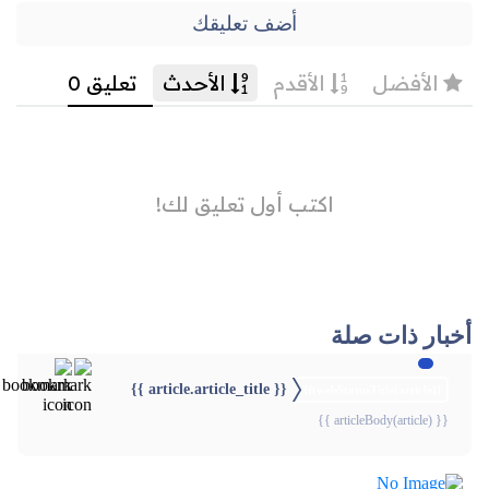
أضف تعليقك
أخبار ذات صلة
{{ article.article_title }}
{{webStatusTitle(article)}}
{{ articleBody(article) }}