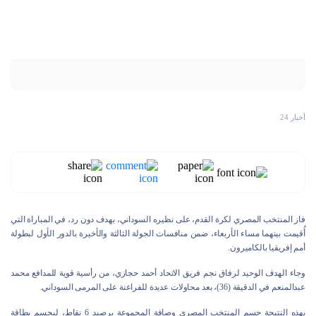
أخبار 24
فاز المنتخب المصري لكرة القدم، على نظيره السوداني، بهدف دون رد، في المباراة التي
أُقيمت بينهما مساء الأربعاء، ضمن منافسات الجولة الثالثة والأخيرة بالدور الأول لبطولة
أمم إفريقيا بالكاميرون.
وجاء الهدف الوحيد لرفاق نجم فريق الاتحاد أحمد حجازي، من رأسية قوية للمدافع محمد
عبدالمنعم في الدقيقة (36)، بعد محاولات عديدة للفراعنة على المرمى السوداني.
بهذه النتيجة حسم المنتخب المصري وصافة المجموعة برصيد 6 نقاط، ليحسم بطاقة