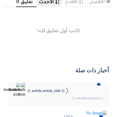
أخبار ذات صلة
{{ article.article_title }}
{{webStatusTitle(article)}}
{{ articleBody(article) }}