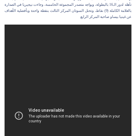
تأهله لدور الـ16 بالبطولة، ويواجه متصدر المجموعة الخامسة، وجاءت نيجيريا في الصدارة
بالعلامة الكاملة (9) نقاط، وتحتل السودان المركز الثالث بنقطة واحدة وبأفضلية الأهداف
عن غينيا بيساو صاحبة المركز الرابع.