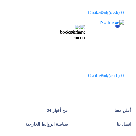
{{webStatusTitle(article)}}
{{webStatusTitle(article)}}
{{ article.article_title }}
{{ article.article_title }}
{{ articleBody(article) }}
{{webStatusTitle(article)}}
{{webStatusTitle(article)}}
{{ article.article_title }}
{{ article.article_title }}
{{ articleBody(article) }}
أعلن معنا
عن أخبار 24
اتصل بنا
سياسة الروابط الخارجية