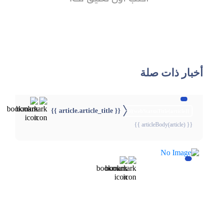
أخبار ذات صلة
{{ article.article_title }}
{{webStatusTitle(article)}}
{{ articleBody(article) }}