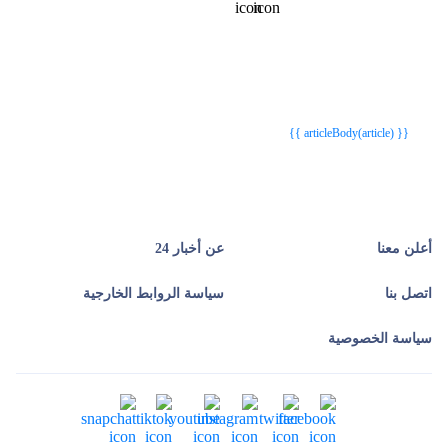
{{webStatusTitle(article)}}
{{webStatusTitle(article)}}
{{ article.article_title }}
{{ article.article_title }}
{{ articleBody(article) }}
أعلن معنا
عن أخبار 24
اتصل بنا
سياسة الروابط الخارجية
سياسة الخصوصية