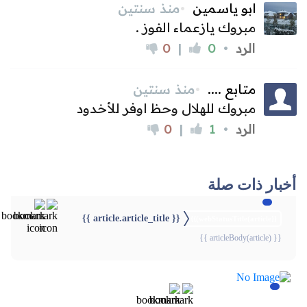
أخبار ذات صلة
{{ article.article_title }}
{{webStatusTitle(article)}}
{{ articleBody(article) }}