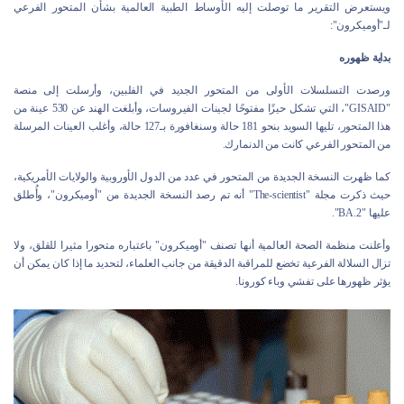
ويستعرض التقرير ما توصلت إليه الأوساط الطبية العالمية بشأن المتحور الفرعي
لـ"أوميكرون":
بداية ظهوره
ورصدت التسلسلات الأولى من المتحور الجديد في الفلبين، وأرسلت إلى منصة
"GISAID"، التي تشكل حيزًا مفتوحًا لجينات الفيروسات، وأبلغت الهند عن 530 عينة من
هذا المتحور، تليها السويد بنحو 181 حالة وسنغافورة بـ127 حالة، وأغلب العينات المرسلة
من المتحور الفرعي كانت من الدنمارك.
كما ظهرت النسخة الجديدة من المتحور في عدد من الدول الأوروبية والولايات الأمريكية،
حيث ذكرت مجلة "The-scientist" أنه تم رصد النسخة الجديدة من "أوميكرون"، وأُطلق
عليها "BA.2".
وأعلنت منظمة الصحة العالمية أنها تصنف "أوميكرون" باعتباره متحورا مثيرا للقلق، ولا
تزال السلالة الفرعية تخضع للمراقبة الدقيقة من جانب العلماء، لتحديد ما إذا كان يمكن أن
يؤثر ظهورها على تفشي وباء كورونا.