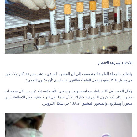
الاختفاء وسرعة الانتشار
وأشارت المجلة العلمية المتخصصة إلى أن المتحور الفرعي ينتشر بسرعة أكبر ولا يظهر
في تحليل PCR، وهو ما جعل العلماء يطلقون عليه اسم "أوميكرون الخفي".
وقال الخبير في كلية الطب بجامعة نورث ويسترن الأمريكية، إنه "من بين كل متحورات
كورونا، كان أوميكرون الأسرع انتشارا"، إلا أن علماء في الهند وثقوا بعض الاختلافات بين
متحور أوميكرون والمتحور المشتق "BA.2" في شكل البروتين.