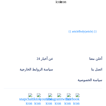
{{webStatusTitle(article)}}
{{webStatusTitle(article)}}
{{ article.article_title }}
{{ article.article_title }}
{{ articleBody(article) }}
أعلن معنا
عن أخبار 24
اتصل بنا
سياسة الروابط الخارجية
سياسة الخصوصية