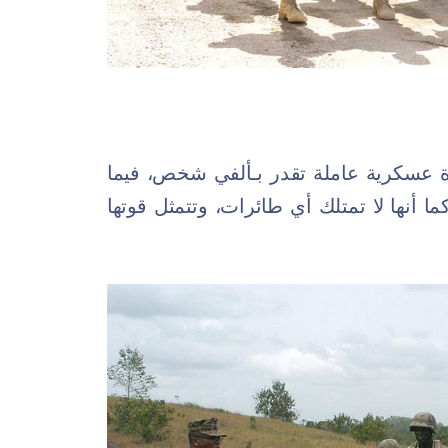
ًا، وتمتلك قوة عسكرية عاملة تقدر بـألفي شخص، فيما
5. مليون نسمة، كما أنها لا تمتلك أي طائرات، وتتمثل قوتها