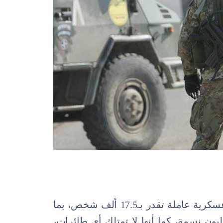
احتلت المرتبة 138 عالميًا، وتمتلك قوة عسكرية عاملة تقدر بـ17.5 ألف شخص، بما
 0.1% من تعداد سكانها البالغ 12 مليون نسمة، كما أنها لا تمتلك أي طائرات،