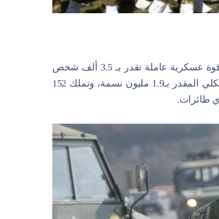
جاءت في المركز 139 بالقائمة، وتمتلك قوة عسكرية عاملة تقدر بـ 3.5 ألف شخص
فقط، بما يمثل 0.2% من تعداد سكانها الكلي المقدر بـ1.9 مليون نسمة، وتملك 152
ي طائرات.