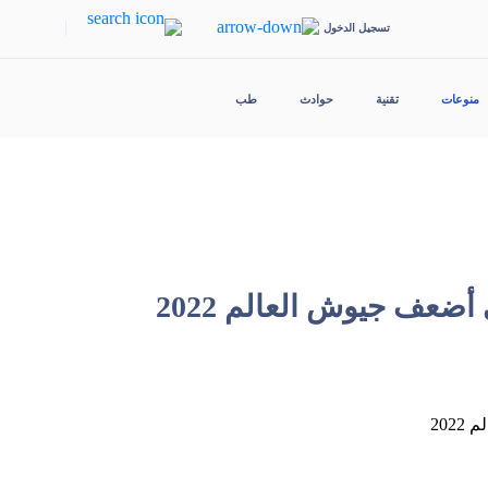
|
تسجيل الدخول
منوعات
تقنية
حوادث
طب
أضعف جيوش العالم 2022