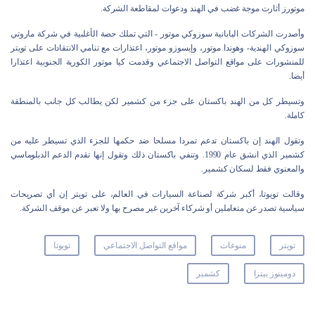
موتورز أثارت موجة غضب في الهند ودعوات لمقاطعة الشركة.
وأصدرت الشركات اليابانية سوزوكي موتور - التي تملك حصة الأغلبية في شركة ماروتي
سوزوكي الهندية- وهوندا موتور، وإيسوزو موتور، اعتذارات مع تنامي الانتقادات على تويتر
للمنشورات على مواقع التواصل الاجتماعي وقدمت كيا موتور الكورية الجنوبية اعتذارا
أيضا.
وتسيطر كل من الهند باكستان على جزء من كشمير لكن يطالب كل جانب بالمنطقة
كاملة.
وتقول الهند إن باكستان تدعم تمردا مسلحا ضد حكمها للجزء الذي تسيطر عليه من
كشمير الذي انشق عام 1990. وتنفي باكستان ذلك وتقول إنها تقدم الدعم الدبلوماسي
والمعنوي فقط لسكان كشمير.
وقالت تويوتا، أكبر شركة لصناعة السيارات في العالم، على تويتر إن أي تصريحات
سياسية تصدر عن متعاملين أو شركاء آخرين غير مصرح بها ولا تعبر عن موقف الشركة.
تويتر
منوعات
مواقع التواصل الاجتماعي
تويوتا
دومينوز بيتزا
كشمير