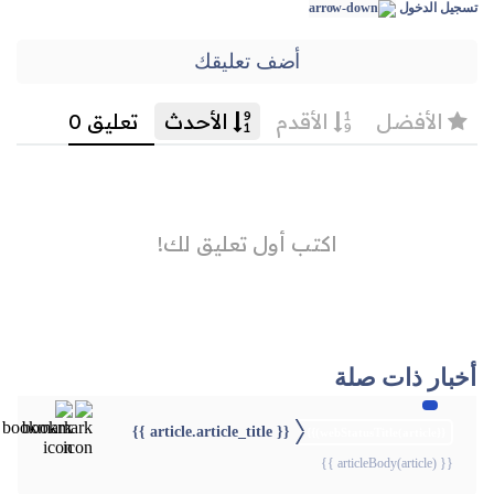
تسجيل الدخول
أضف تعليقك
أخبار ذات صلة
{{ article.article_title }}
{{webStatusTitle(article)}}
{{ articleBody(article) }}