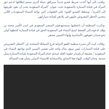
ولفتت إلى أنها أعدت شريط فيديو جديداً سيرافق حملة أخرى سيتم إطلاقها لدعم حق
المرأة في قيادة السيارة بالسعودية تحت عنوان "المرأة السعودية يجب أن تقود طريقها
إلى الحرية"، ويسلط الفيديو الضوء على العقوبات التي تواجه النساء السعوديات اللاتي
يتحدين الحظر المفروض عليهن في بلادهن لقيادة سياراتهن.
وذكرت المنظمة أن ناشطيها سيستهدفون السفير السعودي في لندن الأمير محمد بن
نواف لدعوته إلى الضغط لمنح النساء في السعودية الحق في قيادة السيارة كخطوة أولى
نحو ضمان حقوقهن الأساسية وإنهاء التمييز ضدهن.
وقالت كيت ألن مديرة منظمة العفو الدولية فرع المملكة المتحدة، إن "الحظر المفروض
على قيادة السيارات ليس سوى مثال واحد على تفشي التمييز الذي تواجهه النساء في
السعودية"، مضيفة أن إصدار عقوبة الجَلد لمجرّد قيام المرأة السعودية بقيادة السيارة يمثل
صدمة، وحان الوقت لإنهاء هذا التجاوز والاستجابة للاستياء الدولي بشأن هذه المسألة.