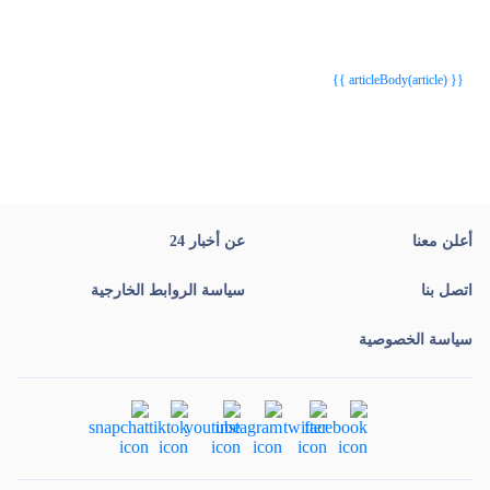
{{webStatusTitle(article)}}
{{webStatusTitle(article)}}
{{ article.article_title }}
{{ article.article_title }}
{{ articleBody(article) }}
أعلن معنا
عن أخبار 24
اتصل بنا
سياسة الروابط الخارجية
سياسة الخصوصية