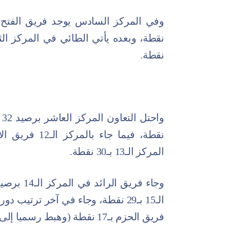
نقطة.
المركز الـ13 بـ30 نقطة.
الـ15 بـ29 نقطة، وجاء في آخر ترت
فريق الحزم بـ17 نقطة (وهبط رسميا إلى دوري يلو).