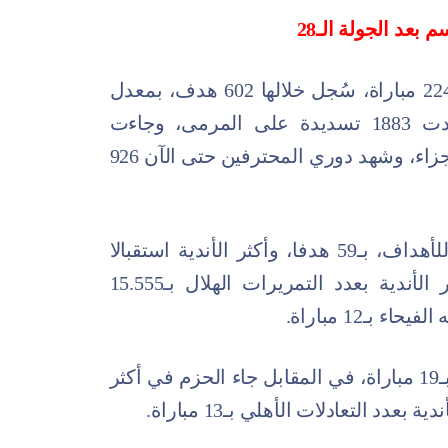
عد الجولة الـ28
لُعب خلال منافسات البطولة حتى الآن 224 مباراة، سُجل خلالها 602 هدف، بمعدل
الأهداف لكل مباراة 2.69 هدف، وشهدت 1883 تسديدة على المرمى، وجاءت
الشباك نظيفة في 126 مباراة، و78 ركلة جزاء، وشهد دوري المحترفين حتى الآن 926
وجاء فريق الاتحاد، أكثر الأندية تسجيلا للأهداف، بـ59 هدفا، وأكثر الأندية استقبالا
للأهداف نادي التعاون بـ46 هدفا، وأكثر الأندية بعدد التمريرات الهلال بـ15.555
بـ12 مباراة.
وأكثر الأندية في عدد الانتصارات الاتحاد بـ19 مباراة، في المقابل جاء الحزم في أكثر