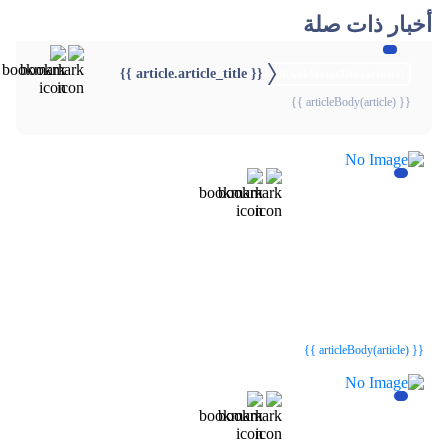
أخبار ذات صلة
{{ article.article_title }}
{{webStatusTitle(article)}}
{{ articleBody(article) }}
{{webStatusTitle(article)}}
{{webStatusTitle(article)}}
{{ article.article_title }}
{{ article.article_title }}
{{ articleBody(article) }}