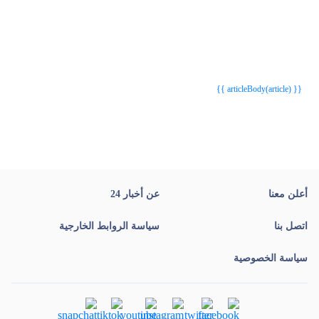
{{webStatusTitle(article)}}
{{webStatusTitle(article)}}
{{ article.article_title }}
{{ article.article_title }}
{{ articleBody(article) }}
أعلن معنا
عن أخبار 24
اتصل بنا
سياسة الروابط الخارجية
سياسة الخصوصية