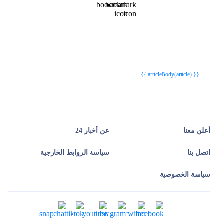
{{webStatusTitle(article)}}
{{webStatusTitle(article)}}
{{ article.article_title }}
{{ article.article_title }}
{{ articleBody(article) }}
أعلن معنا
عن أخبار 24
اتصل بنا
سياسة الروابط الخارجية
سياسة الخصوصية