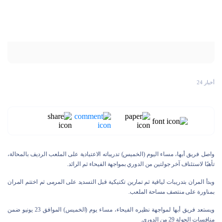
أخبار 24
واصل فريق أبها، مساء اليوم (الخميس) تدريباته الاعتيادية على الملعب الرديف بالمحالة،
تأهبًا لاستئناف آخر جولتين من الدوري بمواجهة الفيحاء ثم الرائد.
وبدأ المران بتدريبات لياقية ثم تمارين تكتيكية قبل التسديد على المرمى ثم اختتم المران
بمناورة على منتصف مساحة الملعب.
ويستعد فريق أبها لمواجهة نظيره الفيحاء، مساء يوم (الخميس) الموافق 23 يونيو ضمن
منافسات الجولة 29 من الدوري.