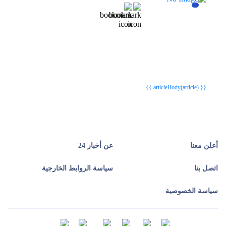
{{webStatusTitle(article)}}
{{webStatusTitle(article)}}
{{ article.article_title }}
{{ article.article_title }}
{{ articleBody(article) }}
أعلن معنا
عن أخبار 24
اتصل بنا
سياسة الروابط الخارجية
سياسة الخصوصية