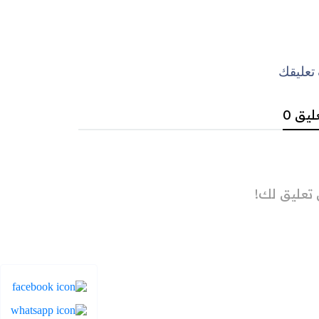
عليقك