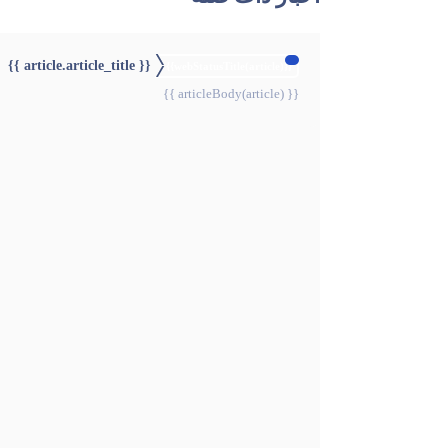
{{ article.article_title }}
{{webStatusTitle(article)}}
{{ articleBody(article) }}