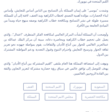
الأمم المتحدة في نيويورك.
وشددت "موسى" على إيمان المملكة بأن التسامح بين الناس أساس للتعايش، وأساس
لبناء الحضارات، مؤكدة أهمية التصدي لخطاب الكراهية ونبذ العنف، لافتة إلى أن للمملكة
مسيرة طويلة في نشر التسامح ومكافحة خطاب الكراهية بوصفه منهج حياة ومبدأ من
المبادئ الجامعة بين الأفراد.
وأوضحت أن المملكة أنشأت المركز العالمي لمكافحة الفكر المتطرف "اعتدال"، والذي
يعمل على تحجيم خطاب الكراهية ومحاصرة دعاته، مبينة أن مركز الملك عبدالله بن
عبدالعزيز العالمي للحوار بين أتباع الأديان والثقافات، يقوم بمواصلة جهوده نحو تعزيز
ثقافة الحوار وترسيخ التعايش واحترام التنوع وقبول التعددية ودعم المواطنة المشترك
بين الدول.
ونوهت إلى استضافة المملكة هذا العام ملتقى "القيم المشتركة بين أتباع الأديان" والذي
يهدف للتوصل إلى توافق عالمي في سياق رؤية حضارية مشتركة لتعزيز التعاون والثقة
بين القادة الروحيين العالميين.
السعودية
نيويورك
الامم المتحدة
العنف
مكافحة العنصرية
مجلس الامم المتحدة
المملكة