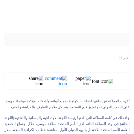
أخبار 24
أعربت المملكة عن إدانتها لخطاب الكراهية بجميع أنواعه وأشكاله، مؤكدة مواصلة جهودها
على الصعيد الدولي نحو تعزيز قيم التسامح ونبذ كل ملامح التطرف والكراهية والعنف.
جاء ذلك في كلمة المملكة التي ألقتها رئيسة اللجنة الاجتماعية والإنسانية والثقافية (اللجنة
الثالثة) في وفد المملكة الدائم لدى الأمم المتحدة سلافة موسى، خلال اجتماع الجمعية
العامة للأمم المتحدة للاحتفال باليوم الدولي الأول لمناهضة خطاب الكراهية المنعقد بمقر